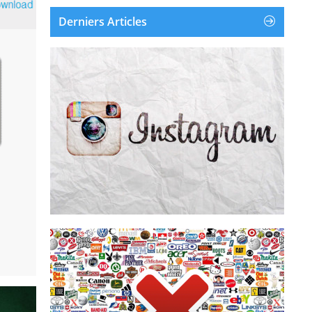
Derniers Articles
Instagram est une application et un service en
ligne de partage de photos et de vidéos
disponible sur iOS, Android et Windows
Phone. Instagram a été créé et lancé en
octobre 2010. Le 9 avril 2012, Facebook a
racheté Instagram pour environ un milliard...
Supprimer un compte Instagram
Supprimer la publicité
supprime les pubs de leur écr...