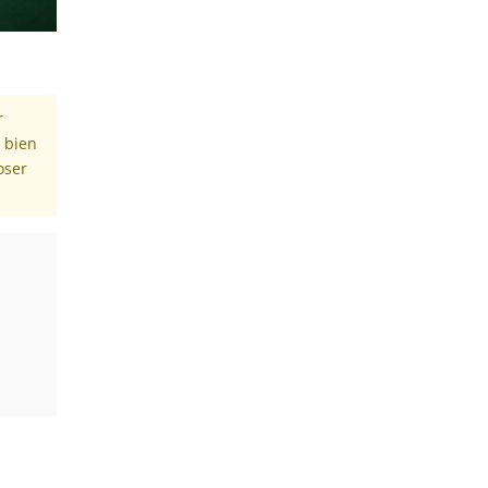
r
z bien
oser