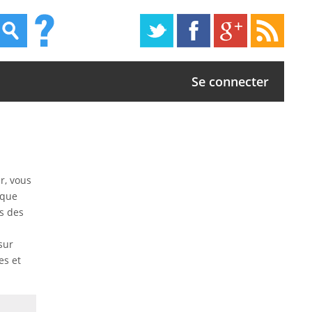
Se connecter
r, vous
 que
ns des
sur
es et