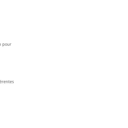
n pour
érentes