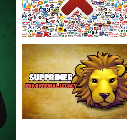
automatique, intégrée au navigateur web, qui
beaucoup installent une sorte de zapette
télévision, il suffit de zapper. Sur internet,
Français sur 10. Pour échapper à la pub, à la
La publicité sur internet agace près de 8
PUP.Optional.Legacy est une détection
générique d’Adwcleaner qui peuvent être
affichée durant le scan de votre ordinateur.
Derrière PUP.Optional.Legacy se cache es
logiciels potentiellement indésirables qui sont
proposés à l’installation de set...
Supprimer PUP.Optional.Legacy