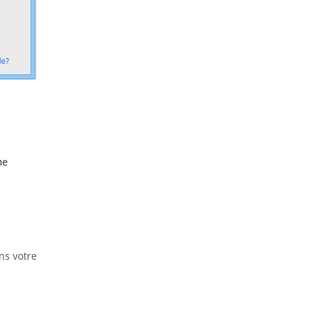
me
ns votre