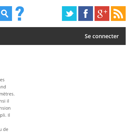
Se connecter
les
rand
amètres.
si il
nsion
li. Il
u de