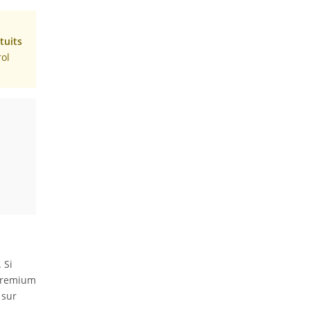
tuits
rol
 Si
 Premium
 sur