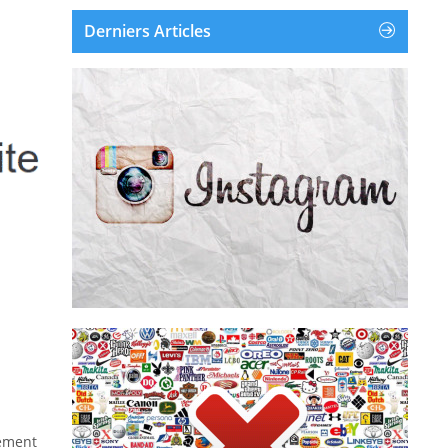
Derniers Articles
Instagram est une application et un service en
ligne de partage de photos et de vidéos
disponible sur iOS, Android et Windows
Phone. Instagram a été créé et lancé en
octobre 2010. Le 9 avril 2012, Facebook a
racheté Instagram pour environ un milliard...
Supprimer un compte Instagram
Supprimer la publicité
supprime les pubs de leur écr...
tement