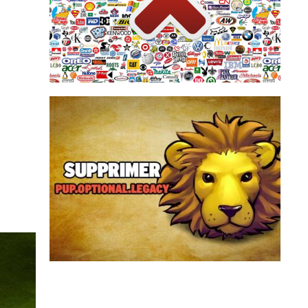
automatique, intégrée au navigateur web, qui
beaucoup installent une sorte de zapette
télévision, il suffit de zapper. Sur internet,
Français sur 10. Pour échapper à la pub, à la
La publicité sur internet agace près de 8
PUP.Optional.Legacy est une détection
générique d’Adwcleaner qui peuvent être
affichée durant le scan de votre ordinateur.
Derrière PUP.Optional.Legacy se cache es
logiciels potentiellement indésirables qui sont
proposés à l’installation de set...
Supprimer PUP.Optional.Legacy