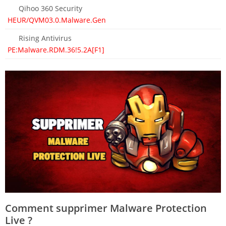
Qihoo 360 Security
HEUR/QVM03.0.Malware.Gen
Rising Antivirus
PE:Malware.RDM.36!5.2A[F1]
Comment supprimer Malware Protection
Live ?