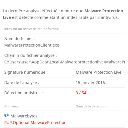
La dernière analyse effectuée montre que
Malware Protection
Live
est détecté comme étant un indésirable par 3 antivirus.
Infos sur un fichier de cet indésirable
Nom du fichier :
MalwareProtectionClient.exe
Chemin du fichier analysé :
C:\Users\user\AppData\Local\Malwareprotectionlive\MalwareProt
Signature numérique :
Malware Protection Live
Date de l'analyse :
15 janvier 2016
Détection antivirus :
3 / 54
Anti-virus
Nom de la détection
Malwarebytes
PUP.Optional.MalwareProtection