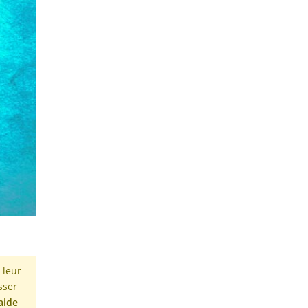
 leur
sser
aide