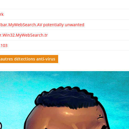
rk
olbar.MyWebSearch.AV potentially unwanted
ar.Win32.MyWebSearch.tr
.103
 autres détections anti-virus