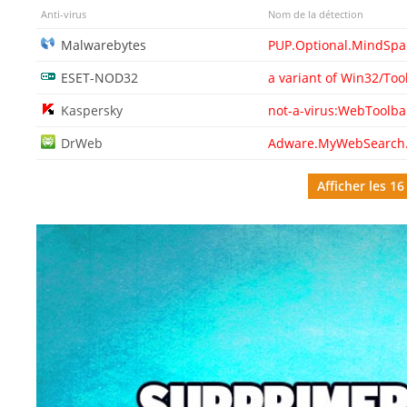
Anti-virus
Nom de la détection
Malwarebytes
PUP.Optional.MindSpa
ESET-NOD32
a variant of Win32/To
Kaspersky
not-a-virus:WebToolb
DrWeb
Adware.MyWebSearch
Afficher les 16