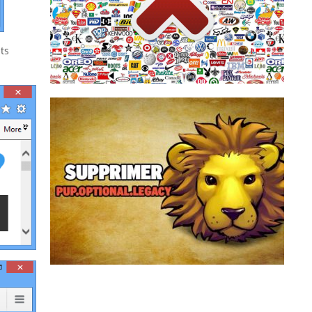
automatique, intégrée au navigateur web, qui
beaucoup installent une sorte de zapette
télévision, il suffit de zapper. Sur internet,
nts
Français sur 10. Pour échapper à la pub, à la
La publicité sur internet agace près de 8
PUP.Optional.Legacy est une détection
générique d’Adwcleaner qui peuvent être
affichée durant le scan de votre ordinateur.
Derrière PUP.Optional.Legacy se cache es
logiciels potentiellement indésirables qui sont
proposés à l’installation de set...
Supprimer PUP.Optional.Legacy