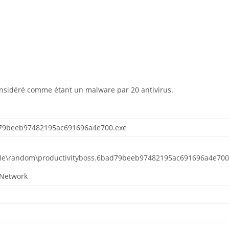
nsidéré comme étant un malware par 20 antivirus.
d79beeb97482195ac691696a4e700.exe
e\Ie\random\productivityboss.6bad79beeb97482195ac691696a4e700
 Network