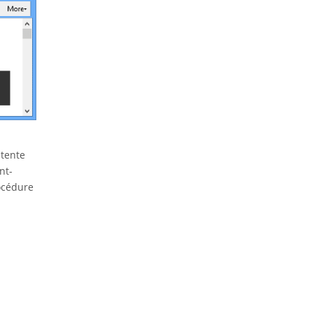
 tente
nt-
rocédure