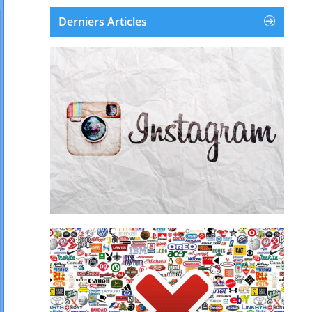
Derniers Articles
Instagram est une application et un service en
ligne de partage de photos et de vidéos
disponible sur iOS, Android et Windows
Phone. Instagram a été créé et lancé en
octobre 2010. Le 9 avril 2012, Facebook a
racheté Instagram pour environ un milliard...
Supprimer un compte Instagram
Supprimer la publicité
supprime les pubs de leur écr...