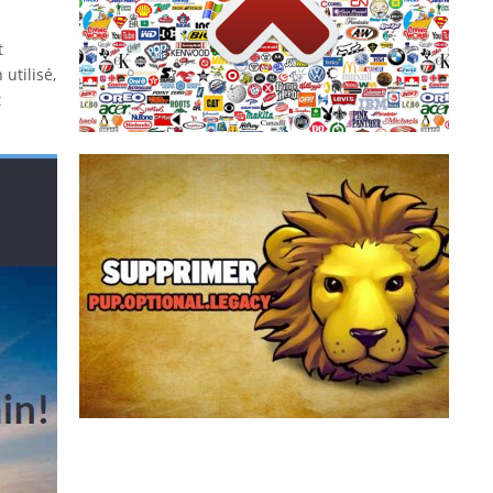
automatique, intégrée au navigateur web, qui
beaucoup installent une sorte de zapette
t
télévision, il suffit de zapper. Sur internet,
utilisé,
Français sur 10. Pour échapper à la pub, à la
t
La publicité sur internet agace près de 8
PUP.Optional.Legacy est une détection
générique d’Adwcleaner qui peuvent être
affichée durant le scan de votre ordinateur.
Derrière PUP.Optional.Legacy se cache es
logiciels potentiellement indésirables qui sont
proposés à l’installation de set...
Supprimer PUP.Optional.Legacy