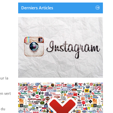
Derniers Articles
Instagram est une application et un service en
ligne de partage de photos et de vidéos
disponible sur iOS, Android et Windows
Phone. Instagram a été créé et lancé en
octobre 2010. Le 9 avril 2012, Facebook a
racheté Instagram pour environ un milliard...
Supprimer un compte Instagram
sur la
Supprimer la publicité
en vert
 du
supprime les pubs de leur écr...