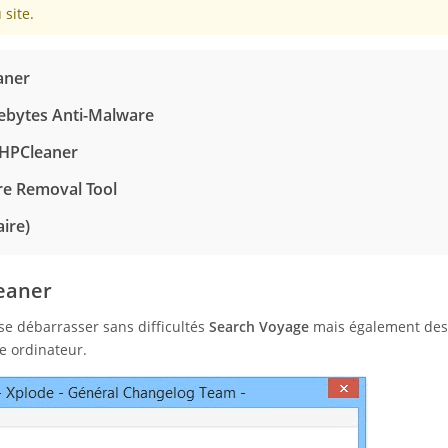
site.
aner
ebytes Anti-Malware
ZHPCleaner
re Removal Tool
aire)
eaner
se débarrasser sans difficultés
Search Voyage
mais également des
re ordinateur.