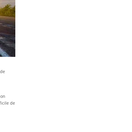
 de
ion
icile de