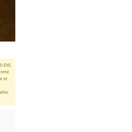
AD.EXE.
hrome
e et
allez