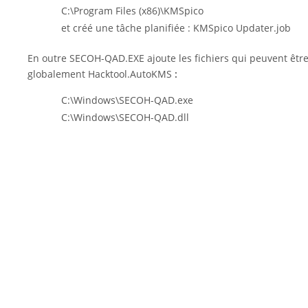
C:\Program Files (x86)\KMSpico
et créé une tâche planifiée : KMSpico Updater.job
En outre SECOH-QAD.EXE ajoute les fichiers qui peuvent ê
globalement Hacktool.AutoKMS
:
C:\Windows\SECOH-QAD.exe
C:\Windows\SECOH-QAD.dll