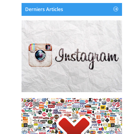
Derniers Articles
Instagram est une application et un service en
ligne de partage de photos et de vidéos
disponible sur iOS, Android et Windows
Phone. Instagram a été créé et lancé en
octobre 2010. Le 9 avril 2012, Facebook a
racheté Instagram pour environ un milliard...
Supprimer un compte Instagram
Supprimer la publicité
supprime les pubs de leur écr...