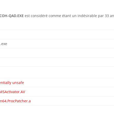
COH-QAD.EXE
est considéré comme étant un indésirable par 33 ant
.exe
tially unsafe
KMSActivator.AV
in64.ProcPatcher.a