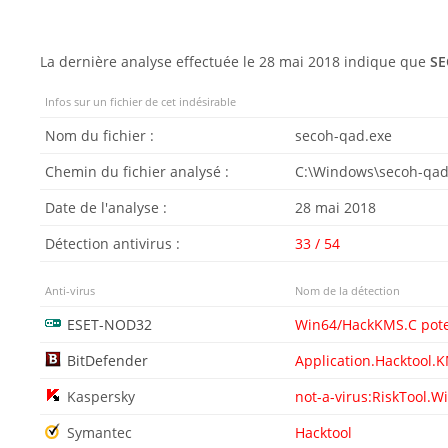
La dernière analyse effectuée le 28 mai 2018 indique que
SE
Infos sur un fichier de cet indésirable
Nom du fichier :
secoh-qad.exe
Chemin du fichier analysé :
C:\Windows\secoh-qad
Date de l'analyse :
28 mai 2018
Détection antivirus :
33 / 54
Anti-virus
Nom de la détection
ESET-NOD32
Win64/HackKMS.C poten
BitDefender
Application.Hacktool.
Kaspersky
not-a-virus:RiskTool.W
Symantec
Hacktool