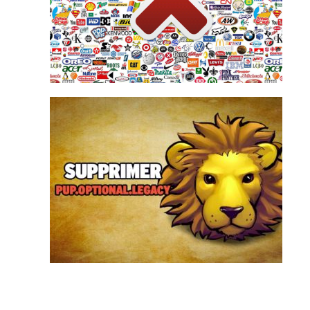
automatique, intégrée au navigateur web, qui
beaucoup installent une sorte de zapette
télévision, il suffit de zapper. Sur internet,
Français sur 10. Pour échapper à la pub, à la
La publicité sur internet agace près de 8
PUP.Optional.Legacy est une détection
générique d’Adwcleaner qui peuvent être
affichée durant le scan de votre ordinateur.
Derrière PUP.Optional.Legacy se cache es
logiciels potentiellement indésirables qui sont
proposés à l’installation de set...
Supprimer PUP.Optional.Legacy