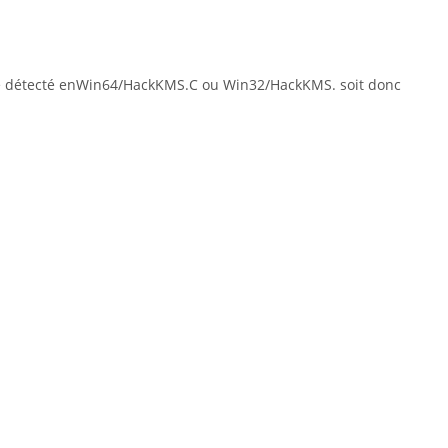
tre détecté enWin64/HackKMS.C ou Win32/HackKMS. soit donc