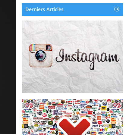
Derniers Articles
Instagram est une application et un service en
ligne de partage de photos et de vidéos
disponible sur iOS, Android et Windows
Phone. Instagram a été créé et lancé en
octobre 2010. Le 9 avril 2012, Facebook a
racheté Instagram pour environ un milliard...
Supprimer un compte Instagram
Supprimer la publicité
supprime les pubs de leur écr...