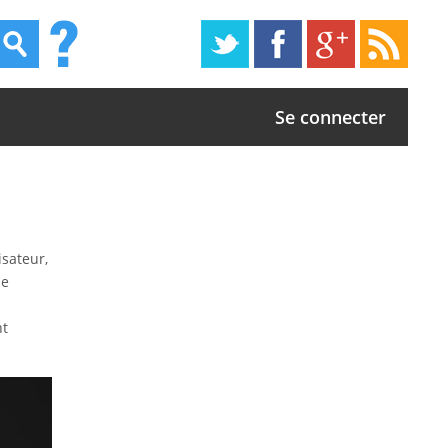
Se connecter
isateur,
de
nt