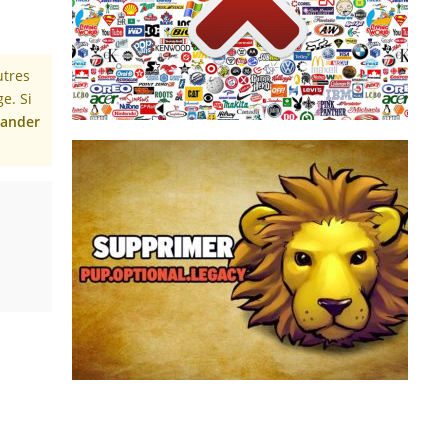
automatique, intégrée au navigateur web, qui
beaucoup installent une sorte de zapette
télévision, il suffit de zapper. Sur internet,
utres
Français sur 10. Pour échapper à la pub, à la
e. Si
La publicité sur internet agace près de 8
ander
PUP.Optional.Legacy est une détection
générique d’Adwcleaner qui peuvent être
affichée durant le scan de votre ordinateur.
Derrière PUP.Optional.Legacy se cache es
logiciels potentiellement indésirables qui sont
proposés à l’installation de set...
Supprimer PUP.Optional.Legacy