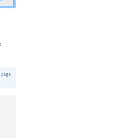
e
e page