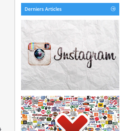
Derniers Articles
Instagram est une application et un service en
ligne de partage de photos et de vidéos
disponible sur iOS, Android et Windows
Phone. Instagram a été créé et lancé en
octobre 2010. Le 9 avril 2012, Facebook a
racheté Instagram pour environ un milliard...
Supprimer un compte Instagram
Supprimer la publicité
supprime les pubs de leur écr...