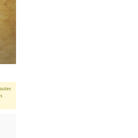
toutes
is