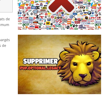
automatique, intégrée au navigateur web, qui
beaucoup installent une sorte de zapette
télévision, il suffit de zapper. Sur internet,
Français sur 10. Pour échapper à la pub, à la
ats de
La publicité sur internet agace près de 8
aximum
hargés
PUP.Optional.Legacy est une détection
s de
générique d’Adwcleaner qui peuvent être
affichée durant le scan de votre ordinateur.
Derrière PUP.Optional.Legacy se cache es
logiciels potentiellement indésirables qui sont
proposés à l’installation de set...
Supprimer PUP.Optional.Legacy