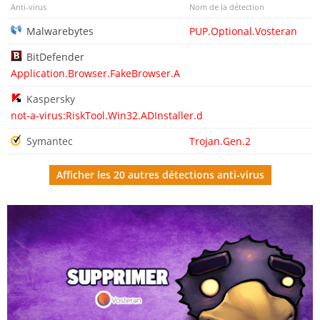
Anti-virus
Nom de la détection
Malwarebytes
PUP.Optional.Vosteran
BitDefender
Application.Browser.FakeBrowser.A
Kaspersky
not-a-virus:RiskTool.Win32.ADInstaller.d
Symantec
Trojan.Gen.2
Afficher les 20 autres détections anti-virus