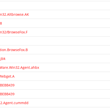
in32.Altbrowse.AK
28
Win32/BrowseFox.F
tion.BrowseFox.B
jbk
dWare.Win32.Agent.ahbx
Webget.A
5BEBB439
5BEBB439
32.Agent.cummdd