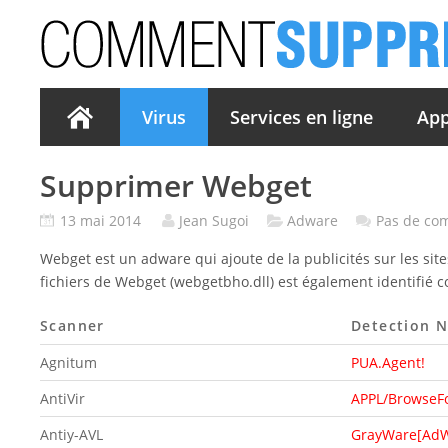
Virus
Services en ligne
App
Supprimer Webget
13 mai 2014
Jean Sugoi
Adware
Pas de co
Webget est un adware qui ajoute de la publicités sur les site
fichiers de Webget (webgetbho.dll) est également identifié c
Scanner
Detection 
Agnitum
PUA.Agent!
AntiVir
APPL/BrowseF
Antiy-AVL
GrayWare[AdWa