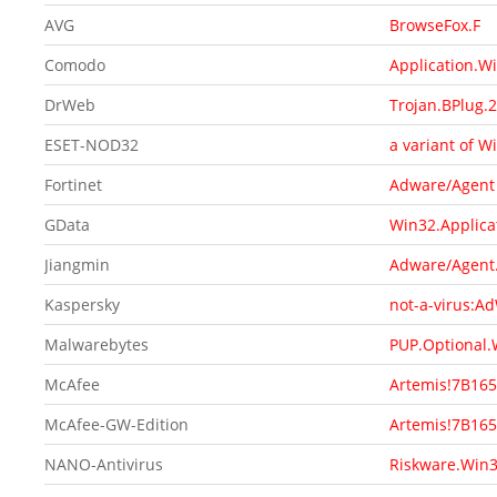
AVG
BrowseFox.F
Comodo
Application.W
DrWeb
Trojan.BPlug.
ESET-NOD32
a variant of 
Fortinet
Adware/Agent
GData
Win32.Applica
Jiangmin
Adware/Agent.
Kaspersky
not-a-virus:A
Malwarebytes
PUP.Optional.
McAfee
Artemis!7B16
McAfee-GW-Edition
Artemis!7B16
NANO-Antivirus
Riskware.Win