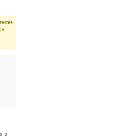
 testée
de
s la