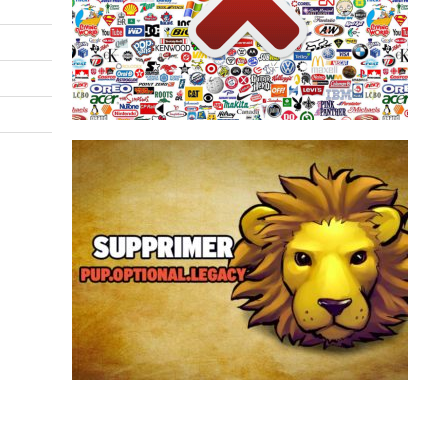
automatique, intégrée au navigateur web, qui
beaucoup installent une sorte de zapette
télévision, il suffit de zapper. Sur internet,
Français sur 10. Pour échapper à la pub, à la
La publicité sur internet agace près de 8
PUP.Optional.Legacy est une détection
générique d’Adwcleaner qui peuvent être
affichée durant le scan de votre ordinateur.
Derrière PUP.Optional.Legacy se cache es
logiciels potentiellement indésirables qui sont
proposés à l’installation de set...
Supprimer PUP.Optional.Legacy