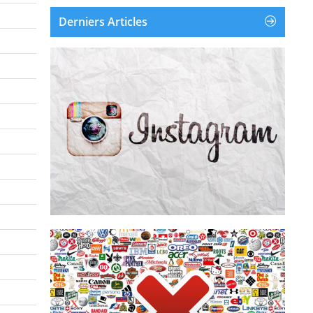
Derniers Articles
Instagram est une application et un service en
ligne de partage de photos et de vidéos
disponible sur iOS, Android et Windows
Phone. Instagram a été créé et lancé en
octobre 2010. Le 9 avril 2012, Facebook a
racheté Instagram pour environ un milliard...
Supprimer un compte Instagram
Supprimer la publicité
supprime les pubs de leur écr...